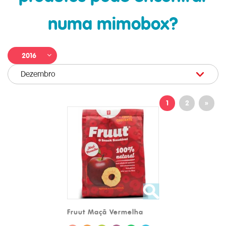
numa mimobox?
2016
Dezembro
1
2
»
Fruut Maçã Vermelha