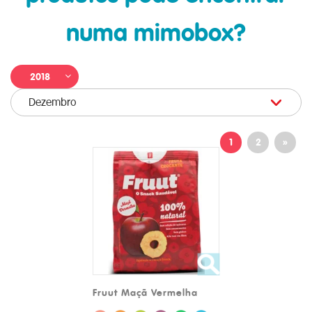
numa mimobox?
2018
Dezembro
1
2
»
Fruut Maçã Vermelha