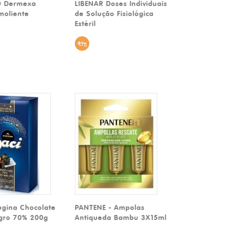
® Dermexa
LIBENAR Doses Individuais
moliente
de Solução Fisiológica
Estéril
ugina Chocolate
PANTENE - Ampolas
egro 70% 200g
Antiqueda Bambu 3X15ml