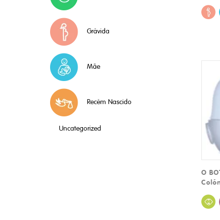
Grávida
Mãe
Recém Nascido
Uncategorized
O BOT
Colón