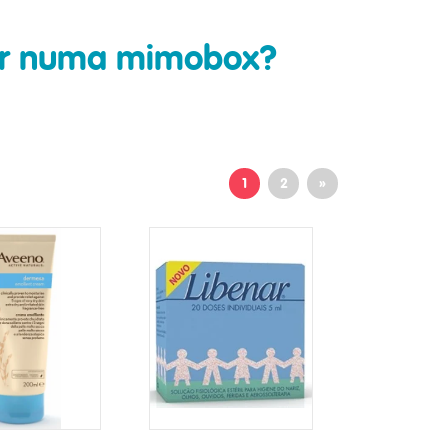
rar numa mimobox?
1
2
»