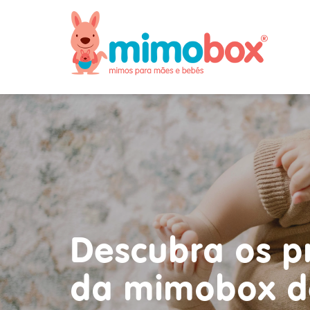
Descubra os p
da mimobox d