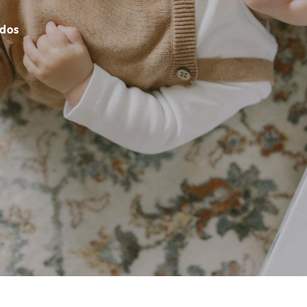
,
idos