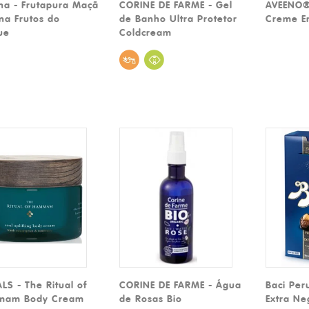
na - Frutapura Maçã
CORINE DE FARME - Gel
AVEENO
na Frutos do
de Banho Ultra Protetor
Creme E
ue
Coldcream
LS - The Ritual of
CORINE DE FARME - Água
Baci Per
am Body Cream
de Rosas Bio
Extra N