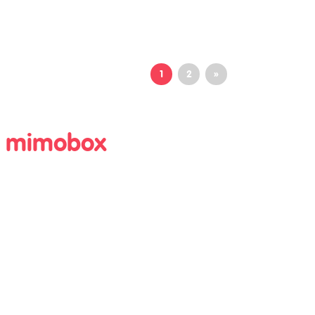
1
2
»
ma mimobox