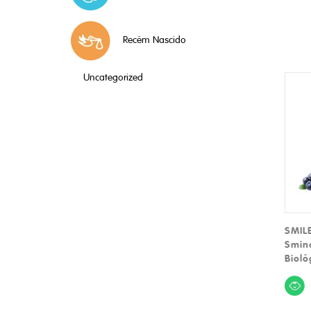
Recém Nascido
Uncategorized
SMILE
Smino
Bioló