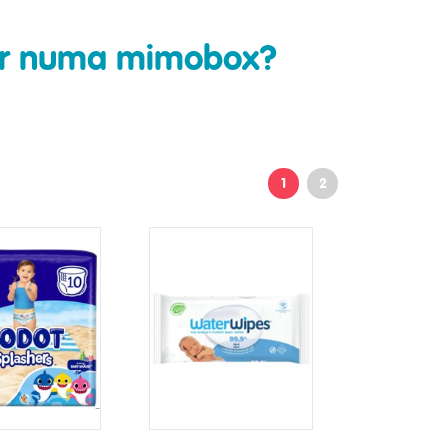
rar numa mimobox?
1
2