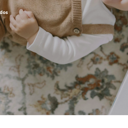
,
idos