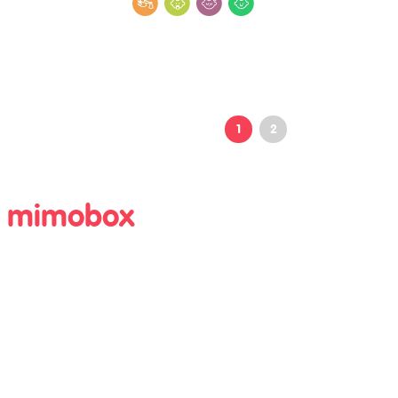
1
2
ma mimobox