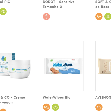
ol PIC
DODOT - Sensitive
SOFT & C
Tamanho 2
de Rosa
 & CO - Creme
WaterWipes Bio
AVEENO®
o vegan