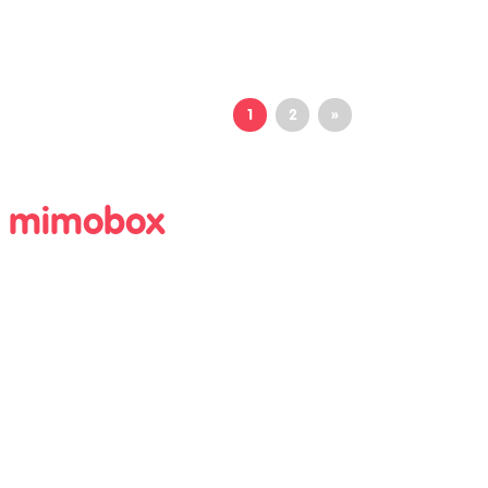
1
2
»
ma mimobox