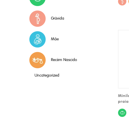
Grávida
Mãe
Recém Nascido
Uncategorized
Minil
praia