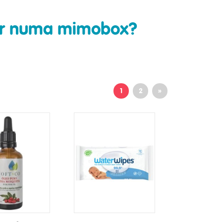
rar numa mimobox?
1
2
»