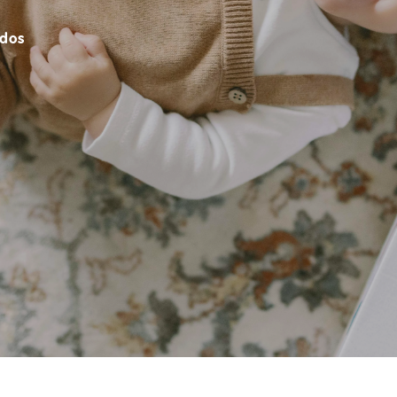
,
idos