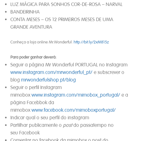
LUZ MÁGICA PARA SONHOS COR-DE-ROSA – NARVAL
BANDEIRINHA
CONTA MESES – OS 12 PRIMEIROS MESES DE UMA
GRANDE AVENTURA
Conheça a loja online Mr.Wonderful:
http://bit.ly/2xM815z
Para poder ganhar deverá:
Seguir a página Mr Wonderful PORTUGAL no Instagram
www.instagram.com/mrwonderful_pt/
e subscrever o
blog
mrwonderfulshop.pt/blog
Seguir o perfil Instagram
mimobox
www.instagram.com/mimobox_portugal/
e a
página Facebbok da
mimobox
www.facebook.com/mimoboxportugal/
Indicar qual o seu perfil do instagram
Partilhar publicamente o
post
do passatempo no
seu Facebook
Comentar no facebook da mimobox o post do