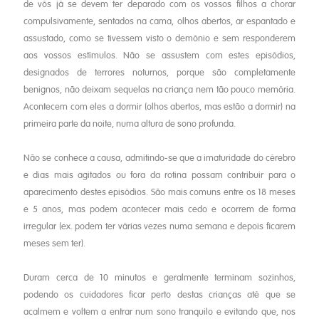
de vós já se devem ter deparado com os vossos filhos a chorar
compulsivamente, sentados na cama, olhos abertos, ar espantado e
assustado, como se tivessem visto o demónio e sem responderem
aos vossos estímulos. Não se assustem com estes episódios,
designados de terrores noturnos, porque são completamente
benignos, não deixam sequelas na criança nem tão pouco memória.
Acontecem com eles a dormir (olhos abertos, mas estão a dormir) na
primeira parte da noite, numa altura de sono profunda.
Não se conhece a causa, admitindo-se que a imaturidade do cérebro
e dias mais agitados ou fora da rotina possam contribuir para o
aparecimento destes episódios. São mais comuns entre os 18 meses
e 5 anos, mas podem acontecer mais cedo e ocorrem de forma
irregular (ex. podem ter várias vezes numa semana e depois ficarem
meses sem ter).
Duram cerca de 10 minutos e geralmente terminam sozinhos,
podendo os cuidadores ficar perto destas crianças até que se
acalmem e voltem a entrar num sono tranquilo e evitando que, nos