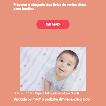
preparar a chegada das férias de verão: dicas
para famílias
LER MAIS
12 Março 2024 -
Especialistas, Maternidade, Saúde
verdade ou mito? a pediatra drªinês explica tudo!