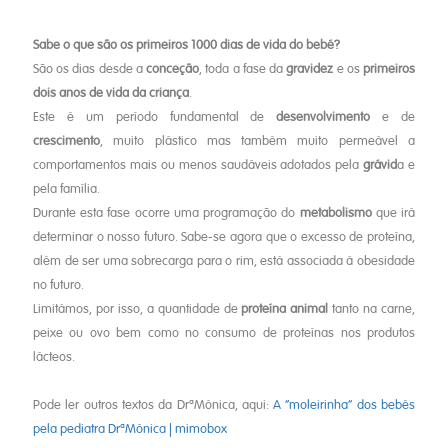
Sabe o que são os primeiros 1000 dias de vida do bebé?
São os dias desde a
conceção
, toda a fase da
gravidez
e os
primeiros
dois anos de vida da criança
.
Este é um período fundamental de
desenvolvimento
e de
crescimento
, muito plástico mas também muito permeável a
comportamentos mais ou menos saudáveis adotados pela
grávid
a e
pela família.
Durante esta fase ocorre uma programação do
metabolismo
que irá
determinar o nosso futuro. Sabe-se agora que o excesso de proteína,
além de ser uma sobrecarga para o rim, está associada à obesidade
no futuro.
Limitámos, por isso, a quantidade de
proteína animal
tanto na carne,
peixe ou ovo bem como no consumo de proteínas nos produtos
lácteos.
Pode ler outros textos da DrªMónica, aqui:
A “moleirinha” dos bebés
pela pediatra DrªMónica | mimobox