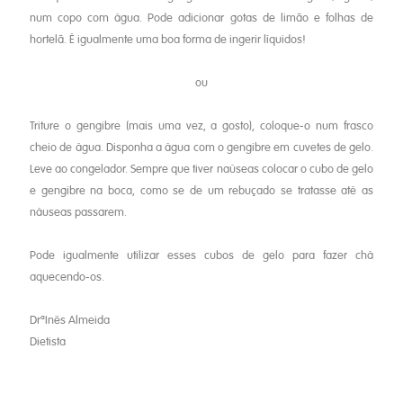
num copo com água. Pode adicionar gotas de limão e folhas de
hortelã. É igualmente uma boa forma de ingerir líquidos!
ou
Triture o gengibre (mais uma vez, a gosto), coloque-o num frasco
cheio de água. Disponha a água com o gengibre em cuvetes de gelo.
Leve ao congelador. Sempre que tiver naúseas colocar o cubo de gelo
e gengibre na boca, como se de um rebuçado se tratasse até as
náuseas passarem.
Pode igualmente utilizar esses cubos de gelo para fazer chá
aquecendo-os.
DrªInês Almeida
Dietista