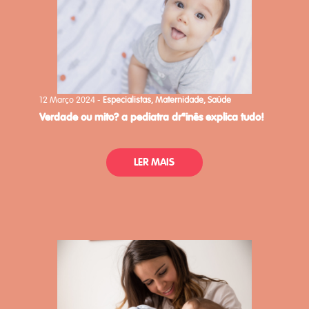
12 Março 2024 -
Especialistas, Maternidade, Saúde
verdade ou mito? a pediatra drªinês explica tudo!
LER MAIS