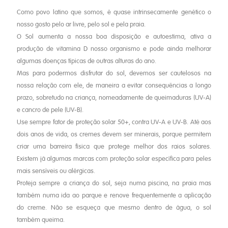
Como povo latino que somos, é quase intrinsecamente genético o
nosso gosto pelo ar livre, pelo sol e pela praia.
O Sol aumenta a nossa boa disposição e autoestima, ativa a
produção de vitamina D nosso organismo e pode ainda melhorar
algumas doenças típicas de outras alturas do ano.
Mas para podermos disfrutar do sol, devemos ser cautelosos na
nossa relação com ele, de maneira a evitar consequências a longo
prazo, sobretudo na criança, nomeadamente de queimaduras (UV-A)
e cancro de pele (UV-B).
Use sempre fator de proteção solar 50+, contra UV-A e UV-B. Até aos
dois anos de vida, os cremes devem ser minerais, porque permitem
criar uma barreira física que protege melhor dos raios solares.
Existem já algumas marcas com proteção solar específica para peles
mais sensíveis ou alérgicas.
Proteja sempre a criança do sol, seja numa piscina, na praia mas
também numa ida ao parque e renove frequentemente a aplicação
do creme. Não se esqueça que mesmo dentro de água, o sol
também queima.