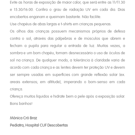
Evite as horas de exposição de maior calor, que será entre as 11/11.30
e 15.30/16.00. Confira o grau de radiação UV em cada dia. Dias
encobertos enganam e queimam bastante. Não facilite.
Use chapéus de abas largas e t-shirts em crianças pequenas.
Os olhos das crianças possuem mecanismos próprios de defesa
contra o sol, através das pálpebras e de músculos que abrem e
fecham a pupila para regular a entrada de luz. Muitas vezes, a
sombra e um bom chapéu, tornam desnecessário o uso de óculos de
sol na criança. De qualquer modo, a tolerância à claridade varia de
acordo com cada criança e as lentes devem ter proteção UV e devem
ser sempre usadas em superfícies com grande reflexão solar (ex.
areais extensos; em altitude), imperando o bom-senso em cada
criança.
Ofereça muitos líquidos e hidrate bem a pele após a exposição solar.
Bons banhos!
Mónica Cró Braz
Pediatra, Hospital CUF Descobertas