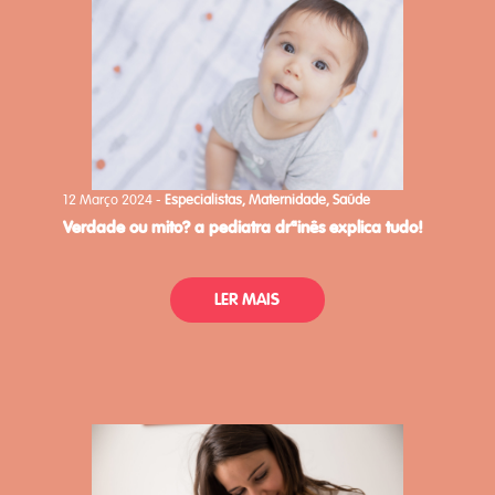
12 Março 2024 -
Especialistas, Maternidade, Saúde
verdade ou mito? a pediatra drªinês explica tudo!
LER MAIS