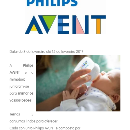
Data: de 3 de fevereiro até 15 de fevereiro 2017
A
Philips
AVENT
e a
mimobox
juntaram-se
para
mimar os
vossos bebés
!
Temos 5
conjuntos lindos para oferecer!
Cada conjunto Philips AVENT é composto por: