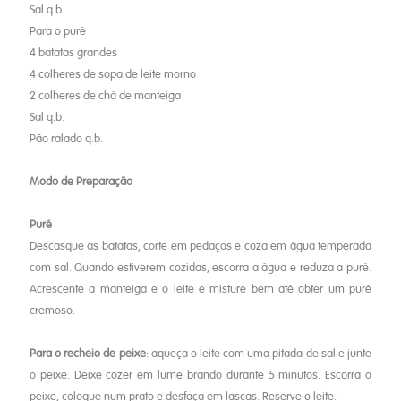
Sal q.b.
Para o puré
4 batatas grandes
4 colheres de sopa de leite morno
2 colheres de chá de manteiga
Sal q.b.
Pão ralado q.b.
Modo de Preparação
Puré
Descasque as batatas, corte em pedaços e coza em água temperada
com sal. Quando estiverem cozidas, escorra a água e reduza a puré.
Acrescente a manteiga e o leite e misture bem até obter um puré
cremoso.
Para o recheio de peixe
: aqueça o leite com uma pitada de sal e junte
o peixe. Deixe cozer em lume brando durante 5 minutos. Escorra o
peixe, coloque num prato e desfaça em lascas. Reserve o leite.